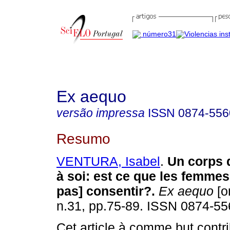
Ex aequo
versão impressa
ISSN
0874-556
Resumo
VENTURA, Isabel
.
Un corps 
à soi
:
est ce que les femmes
pas] consentir?
.
Ex aequo
[o
n.31, pp.75-89. ISSN 0874-55
Cet article à comme but contr