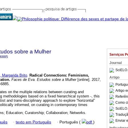
tudos sobre a Mulher
Serviços P
-6885
Journal
SciELO 
 Margarida Brito
.
Radical Connections
:
Feminisms,
Artigo
ation
.
Faces de Eva. Estudos sobre a Mulher
[online]. 2017,
-6885.
Portugu
Artigo 
ates on the multiple relations between curating and
g methodologies based on a fixed hierarchical system -, this
Referên
ist and trans-disciplinary approach to explore “horizontal”
Como cit
politically informed, on curating in contemporary times
SciELO 
s; Education; Curatorship; Collaboration; Networks.
Traduçã
Enviar e
guês
·
texto em Português
·
Português (
pdf
)