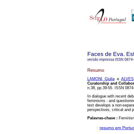
Faces de Eva. Es
versão impressa
ISSN
0874
Resumo
LAMONI, Giulia
e
ALVES,
Curatorship and Collabor
n.38, pp.39-55. ISSN 0874
In dialogue with recent deb
feminisms - and questionin
text develops a non-separat
perspectives, critical and 
Palavras-chave :
Feminism
·
resumo em Portu