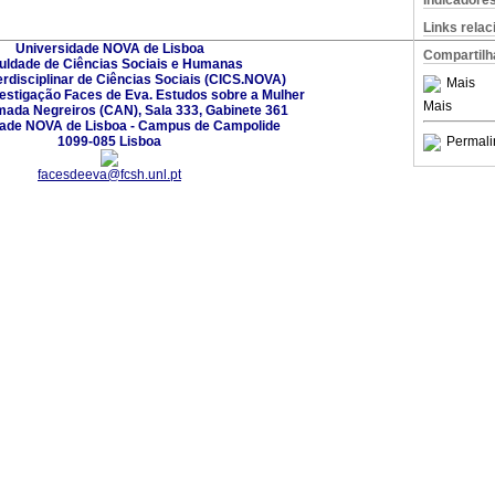
Indicadore
Links rela
Universidade NOVA de Lisboa
Compartilh
uldade de Ciências Sociais e Humanas
erdisciplinar de Ciências Sociais (CICS.NOVA)
Mais
vestigação Faces de Eva. Estudos sobre a Mulher
Mais
mada Negreiros (CAN), Sala 333, Gabinete 361
dade NOVA de Lisboa - Campus de Campolide
1099-085 Lisboa
Permali
facesdeeva@fcsh.unl.pt