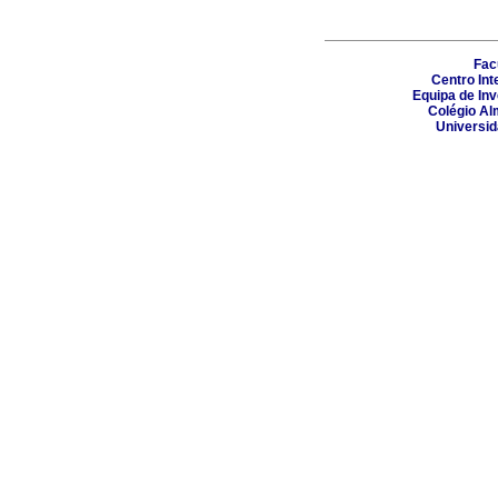
Fac
Centro Int
Equipa de In
Colégio Al
Universi