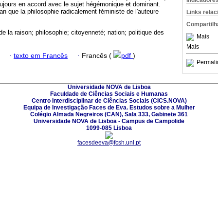
Indicadore
toujours en accord avec le sujet hégémonique et dominant.
can que la philosophie radicalement féministe de l'auteure
Links rela
Compartilh
e la raison; philosophie; citoyenneté; nation; politique des
Mais
Mais
·
texto em Francês
·
Francês (
pdf
)
Permali
Universidade NOVA de Lisboa
Faculdade de Ciências Sociais e Humanas
Centro Interdisciplinar de Ciências Sociais (CICS.NOVA)
Equipa de Investigação Faces de Eva. Estudos sobre a Mulher
Colégio Almada Negreiros (CAN), Sala 333, Gabinete 361
Universidade NOVA de Lisboa - Campus de Campolide
1099-085 Lisboa
facesdeeva@fcsh.unl.pt