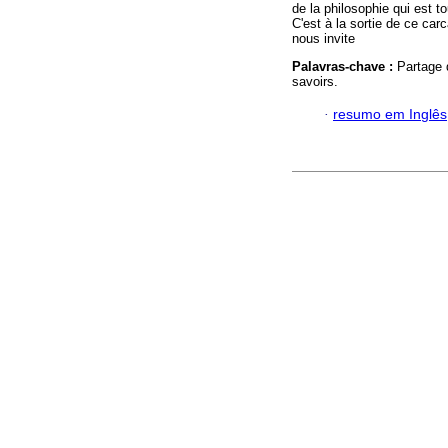
de la philosophie qui est 
C'est à la sortie de ce car
nous invite
Palavras-chave :
Partage d
savoirs.
·
resumo em Inglês