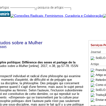
tudos sobre a Mulher
Serviços P
-6885
Journal
SciELO 
phie politique
:
Différence des sexes et partage de la
Artigo
udos sobre a Mulher
[online]. 2017, n.38, pp.57-78. ISSN
Francês
Artigo 
étrospectif individuel et radical d'une philosophe qui examine
s moments d'aspérité, de difficulté et de préjugés que
Referên
a discipline, la philosophie. Des préjugés qui concernent
Como cit
 pense quand il s'agit d'une femme, mais aussi le sujet pensé
SciELO 
 philosophie au féminin. Selon l'auteure, l'inclusion subordonnée
est constitutive de cette dernière, ce qui reproduit sur le
Traduçã
ents «d'impensé» qui se transmettent par la culture pour
Enviar e
losophie politique» dont l'auteure parle n'est pas seulement
 à une sous-discipline, mais aussi le fait qu'il y a une politique