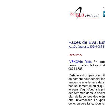
Faces de Eva. Es
versão impressa
ISSN
0874
Resumo
IVEKOVIć, Rada
.
Philoso
raison
.
Faces de Eva. Est
0874-6885.
L'article est un parcours r
sa carrière pour déceler le
rencontre une femme dans s
non seulement le sujet qui
lorsqu'il s'agit d'ouvrir la
des femmes dans la société 
plan de la pensée des élém
être universalisés. La «phi
celle, universitaire, réduite