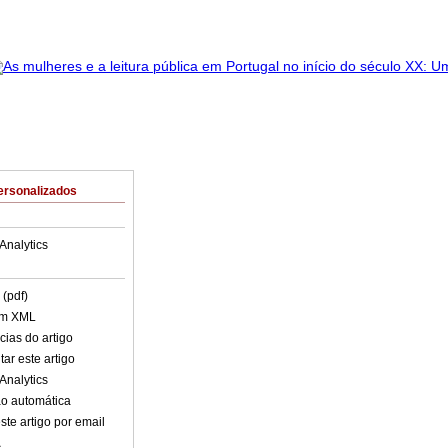
ersonalizados
Analytics
 (pdf)
em XML
cias do artigo
ar este artigo
Analytics
o automática
ste artigo por email