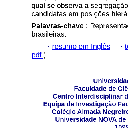
qual se observa a segregação
candidatas em posições hierár
Palavras-chave :
Representaç
brasileiras.
·
resumo em Inglês
·
pdf
)
Universida
Faculdade de Ci
Centro Interdisciplinar
Equipa de Investigação Fa
Colégio Almada Negreiro
Universidade NOVA de 
109