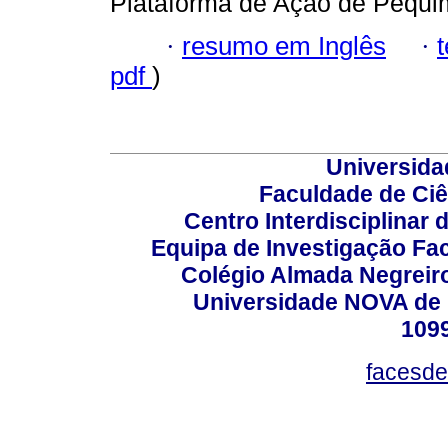
Plataforma de Ação de Pequim;
·
resumo em Inglês
·
pdf
)
Universida
Faculdade de Ci
Centro Interdisciplinar
Equipa de Investigação Fa
Colégio Almada Negreiro
Universidade NOVA de 
109
facesde