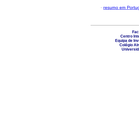
·
resumo em Portu
Fac
Centro Int
Equipa de In
Colégio Al
Universi