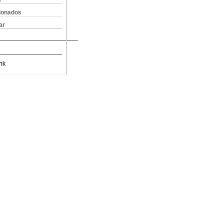
s
cionados
ar
nk