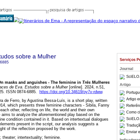
tudos sobre a Mulher
Serviços P
-6885
Journal
SciELO 
n masks and anguishes - The feminine in
Três Mulheres
Artigo
ces de Eva. Estudos sobre a Mulher
[online]. 2024, n.51,
025. ISSN 0874-6885.
https://doi.org/10.34619/oy7v-rdww
.
Portugu
Artigo 
de Ferro, by Agustina Bessa-Luís, is a short play, written
014, which presents three feminine characters - Sibila, Fanny
Referên
each other, reflecting on life, the world and their own
Como cit
cle aims to analyze the aforementioned play based on the
SciELO 
ine condition contained in it. Based on intertextual dialogues
elements present in the script, our analysis suggests a
Traduçã
ight of the reflection proposed by the work.
Enviar e
 theater; intertextuality; feminine.