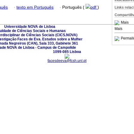
Indicadore
guês
·
texto em Português
·
Português (
pdf
)
Links rela
Compartilh
Mais
Universidade NOVA de Lisboa
Mais
uldade de Ciências Sociais e Humanas
erdisciplinar de Ciências Sociais (CICS.NOVA)
Permali
vestigação Faces de Eva. Estudos sobre a Mulher
mada Negreiros (CAN), Sala 333, Gabinete 361
dade NOVA de Lisboa - Campus de Campolide
1099-085 Lisboa
facesdeeva@fcsh.unl.pt