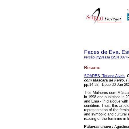
Faces de Eva. Es
versão impressa
ISSN
0874
Resumo
SOARES, Tatiana Alves
.
O
com Máscara de Ferro
.
Fa
pp.14-32. Epub 30-Jan-2
Três Mulheres com Máscara 
in 1998 and published in 2
and Ema - in dialogue with 
condition. Thus, this arti
representation of the femin
and symbolic and cultural 
reading of the feminine in l
Palavras-chave :
Agustina;