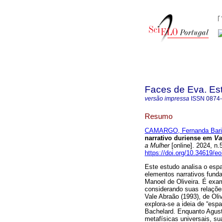
Faces de Eva. Es
versão impressa
ISSN
0874
Resumo
CAMARGO, Fernanda Bari
narrativo duriense em
Va
a Mulher
[online]. 2024, n
https://doi.org/10.34619/e
Este estudo analisa o esp
elementos narrativos fund
Manoel de Oliveira. É exa
considerando suas relaçõe
Vale Abraão (1993), de Oliv
explora-se a ideia de “es
Bachelard. Enquanto Agusti
metafísicas universais, su