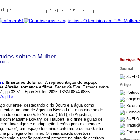
tudos sobre a Mulher
Serviços P
-6885
Journal
SciELO 
ni
.
Itinerários de Ema - A representação do espaço
Artigo
le Abraão
, romance e filme.
Faces de Eva. Estudos sobre
.51, pp.33-51. Epub 30-Jan-2025. ISSN 0874-6885.
Portugu
o7x-pl1b
.
Artigo 
aço duriense, destacando o rio Douro e a água como
Referên
amentais na obra de Agustina Bessa-Luís e no cinema de
Como cit
minado o romance Vale Abraão (1991), de Agustina,
SciELO 
s com Madame Bovary, de Flaubert, e o filme e guião de
eira. Investiga-se a adaptação literária para o cinema e
Traduçã
paço mater”, um espaço feminino conforme o define Gaston
Enviar e
na privilegia o feminino, Oliveira aborda questões
avizando a tensão patriarcal presente na obra da escritora.