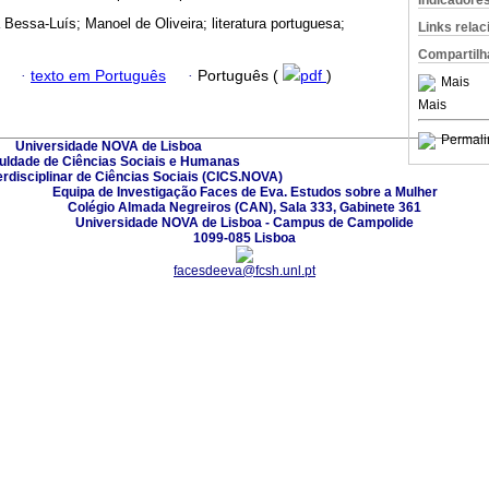
Indicadore
 Bessa-Luís; Manoel de Oliveira; literatura portuguesa;
Links rela
Compartilh
·
texto em Português
·
Português (
pdf
)
Mais
Mais
Permali
Universidade NOVA de Lisboa
uldade de Ciências Sociais e Humanas
erdisciplinar de Ciências Sociais (CICS.NOVA)
Equipa de Investigação Faces de Eva. Estudos sobre a Mulher
Colégio Almada Negreiros (CAN), Sala 333, Gabinete 361
Universidade NOVA de Lisboa - Campus de Campolide
1099-085 Lisboa
facesdeeva@fcsh.unl.pt