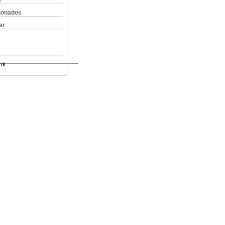
s
cionados
ar
nk