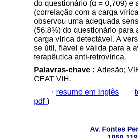
do questionário (α = 0,709) e 
(correlação com a carga víric
observou uma adequada sensib
(56,8%) do questionário para 
carga vírica detectável. A ve
se útil, fiável e válida para 
terapêutica anti-retrovírica.
Palavras-chave :
Adesão; VIH
CEAT VIH.
·
resumo em Inglês
·
pdf
)
Av. Fontes Per
1050-118