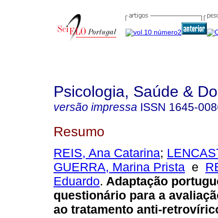
Psicologia, Saúde & D
versão impressa
ISSN
1645-008
Resumo
REIS, Ana Catarina
;
LENCAST
GUERRA, Marina Prista
e
R
Eduardo
.
Adaptação portugu
questionário para a avaliaç
ao tratamento anti-retrovíric