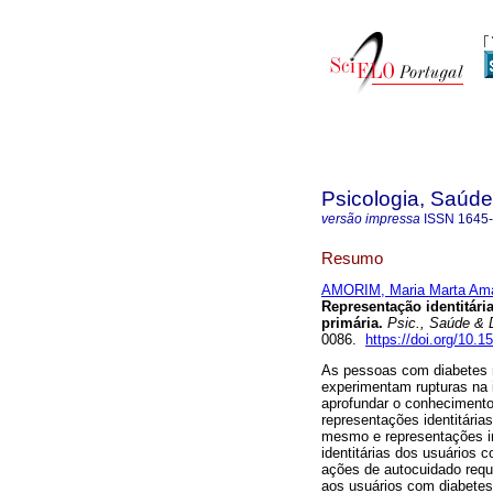
Psicologia, Saúd
versão impressa
ISSN
1645
Resumo
AMORIM, Maria Marta Am
Representação identitár
primária
.
Psic., Saúde &
0086.
https://doi.org/10.
As pessoas com diabetes m
experimentam rupturas na
aprofundar o conhecimento
representações identitári
mesmo e representações in
identitárias dos usuários
ações de autocuidado reque
aos usuários com diabete