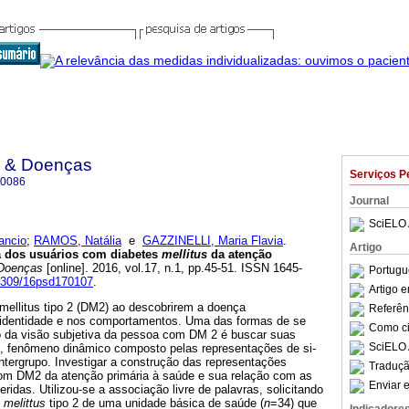
e & Doenças
Serviços P
-0086
Journal
SciELO 
ancio
;
RAMOS, Natália
e
GAZZINELLI, Maria Flavia
.
Artigo
ia dos usuários com diabetes
mellitus
da atenção
 Doenças
[online]. 2016, vol.17, n.1, pp.45-51. ISSN 1645-
Portugu
15309/16psd170107
.
Artigo 
ellitus tipo 2 (DM2) ao descobrirem a doença
Referên
 identidade e nos comportamentos. Uma das formas de se
Como cit
 da visão subjetiva da pessoa com DM 2 é buscar suas
SciELO 
as, fenômeno dinâmico composto pelas representações de si-
tergrupo. Investigar a construção das representações
Traduçã
 com DM2 da atenção primária à saúde e sua relação com as
Enviar e
ridas. Utilizou-se a associação livre de palavras, solicitando
s
melittus
tipo 2 de uma unidade básica de saúde (
n
=34) que