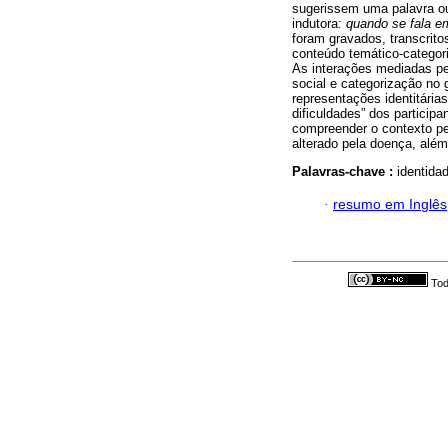
sugerissem uma palavra ou
indutora:
quando se fala e
foram gravados, transcrito
conteúdo temático-categori
As interações mediadas pel
social e categorização no 
representações identitárias
dificuldades” dos partici
compreender o contexto p
alterado pela doença, além
Palavras-chave :
identida
·
resumo em Inglês
Tod