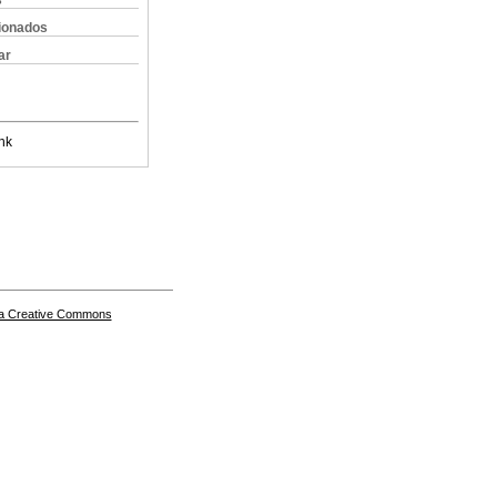
s
cionados
ar
nk
a Creative Commons