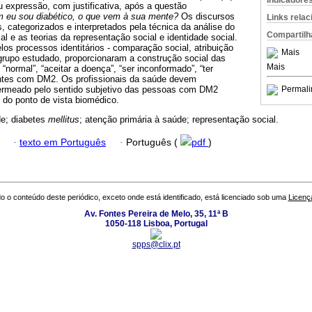
Indicadore
 expressão, com justificativa, após a questão
m eu sou diabético, o que vem à sua mente?
Os discursos
Links rela
s, categorizados e interpretados pela técnica da análise do
Compartilh
al e as teorias da representação social e identidade social.
os processos identitários - comparação social, atribuição
Mais
grupo estudado, proporcionaram a construção social das
Mais
 “normal”, “aceitar a doença”, “ser inconformado”, “ter
pantes com DM2. Os profissionais da saúde devem
ermeado pelo sentido subjetivo das pessoas com DM2
Permali
 do ponto de vista biomédico.
de; diabetes
mellitus
; atenção primária à saúde; representação social.
·
texto em Português
·
Português (
pdf
)
o o conteúdo deste periódico, exceto onde está identificado, está licenciado sob uma
Licenç
Av. Fontes Pereira de Melo, 35, 11ª B
1050-118 Lisboa, Portugal
spps@clix.pt