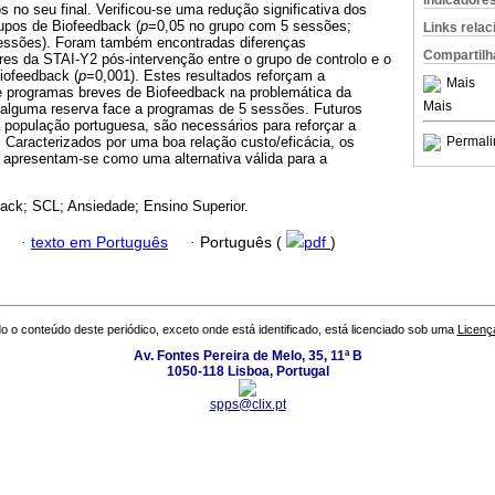
Indicadore
no seu final. Verificou-se uma redução significativa dos
upos de Biofeedback (
p
=0,05 no grupo com 5 sessões;
Links rela
essões). Foram também encontradas diferenças
Compartilh
lores da STAI-Y2 pós-intervenção entre o grupo de controlo e o
iofeedback (
p
=0,001). Estes resultados reforçam a
Mais
de programas breves de Biofeedback na problemática da
Mais
alguma reserva face a programas de 5 sessões. Futuros
 população portuguesa, são necessários para reforçar a
 Caracterizados por uma boa relação custo/eficácia, os
Permali
apresentam-se como uma alternativa válida para a
ack; SCL; Ansiedade; Ensino Superior.
·
texto em Português
·
Português (
pdf
)
o o conteúdo deste periódico, exceto onde está identificado, está licenciado sob uma
Licenç
Av. Fontes Pereira de Melo, 35, 11ª B
1050-118 Lisboa, Portugal
spps@clix.pt