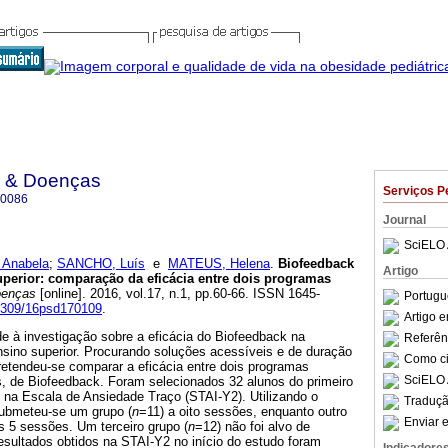
e & Doenças
Serviços P
-0086
Journal
SciELO 
Anabela
;
SANCHO, Luís
e
MATEUS, Helena
.
Biofeedback
Artigo
uperior
:
comparação da eficácia entre dois programas
oenças
[online]. 2016, vol.17, n.1, pp.60-66. ISSN 1645-
Portugu
15309/16psd170109
.
Artigo 
e à investigação sobre a eficácia do Biofeedback na
Referên
sino superior. Procurando soluções acessíveis e de duração
Como cit
retendeu-se comparar a eficácia entre dois programas
SciELO 
, de Biofeedback. Foram selecionados 32 alunos do primeiro
 na Escala de Ansiedade Traço (STAI-Y2). Utilizando o
Traduçã
submeteu-se um grupo (
n
=11) a oito sessões, enquanto outro
Enviar e
s 5 sessões. Um terceiro grupo (
n
=12) não foi alvo de
esultados obtidos na STAI-Y2 no início do estudo foram