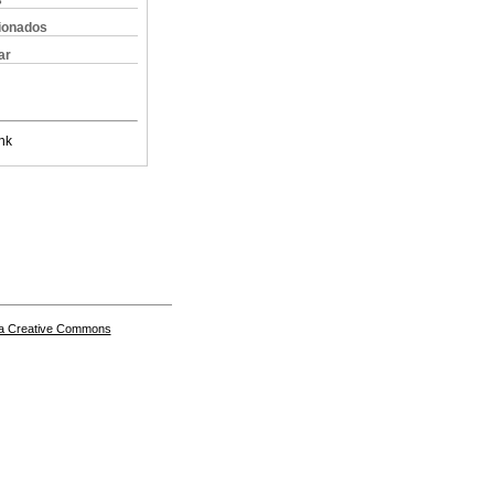
s
cionados
ar
nk
a Creative Commons