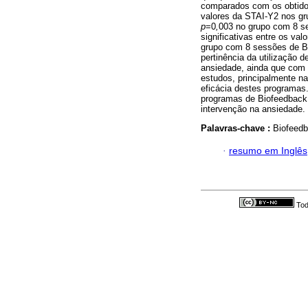
comparados com os obtidos 
valores da STAI-Y2 nos gr
p
=0
,
003 no grupo com 8 s
significativas entre os va
grupo com 8 sessões de B
pertinência da utilização 
ansiedade, ainda que com 
estudos, principalmente na
eficácia destes programas.
programas de Biofeedback 
intervenção na ansiedade.
Palavras-chave :
Biofeedb
·
resumo em Inglês
Tod