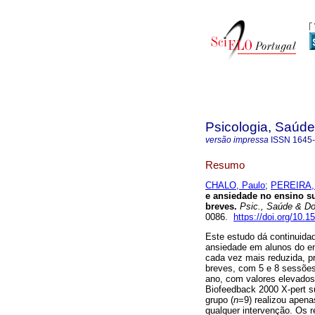
Psicologia, Saúd
versão impressa
ISSN
1645
Resumo
CHALO, Paulo
;
PEREIRA, 
e ansiedade no ensino s
breves
.
Psic., Saúde & D
0086.
https://doi.org/10.
Este estudo dá continuidad
ansiedade em alunos do en
cada vez mais reduzida, p
breves, com 5 e 8 sessões
ano, com valores elevados
Biofeedback 2000 X-pert 
grupo (
n
=9) realizou apena
qualquer intervenção. Os r