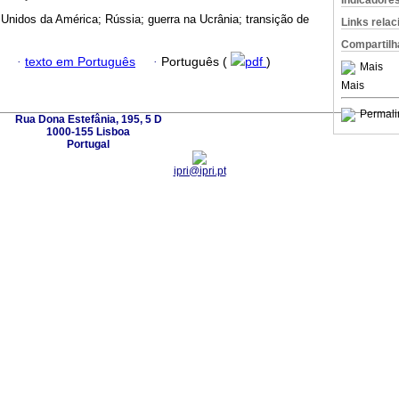
Indicadore
Unidos da América; Rússia; guerra na Ucrânia; transição de
Links rela
Compartilh
·
texto em Português
·
Português (
pdf
)
Mais
Mais
Permali
Rua Dona Estefânia, 195, 5 D
1000-155 Lisboa
Portugal
ipri@ipri.pt