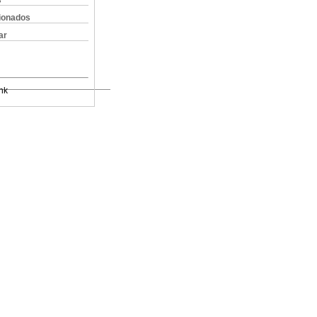
s
cionados
ar
nk