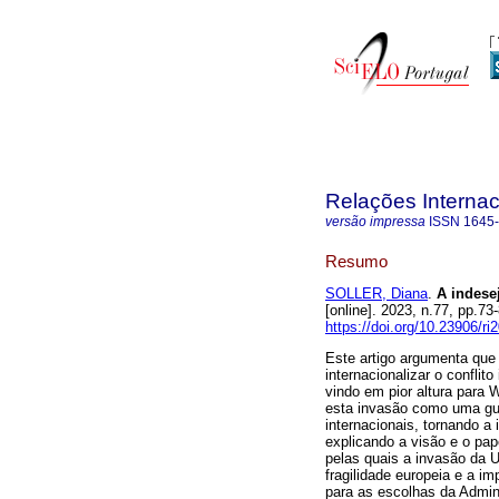
Relações Internaci
versão impressa
ISSN
1645
Resumo
SOLLER, Diana
.
A indesej
[online]. 2023, n.77, pp.
https://doi.org/10.23906/r
Este artigo argumenta que
internacionalizar o confli
vindo em pior altura para 
esta invasão como uma gue
internacionais, tornando a
explicando a visão e o pap
pelas quais a invasão da 
fragilidade europeia e a i
para as escolhas da Admin