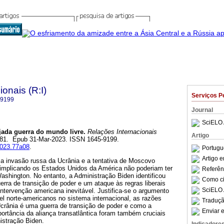
onais (R:I)
Serviços P
-9199
Journal
SciELO 
ada guerra do mundo livre.
Relações Internacionais
Artigo
73-81. Epub 31-Mar-2023. ISSN 1645-9199.
i2023.77a08
.
Portugu
Artigo 
 a invasão russa da Ucrânia e a tentativa de Moscovo
to implicando os Estados Unidos da América não poderiam ter
Referên
Washington. No entanto, a Administração Biden identificou
Como cit
rra de transição de poder e um ataque às regras liberais
SciELO 
 intervenção americana inevitável. Justifica-se o argumento
el norte-americanos no sistema internacional, as razões
Traduçã
Ucrânia é uma guerra de transição de poder e como a
Enviar e
mportância da aliança transatlântica foram também cruciais
istração Biden.