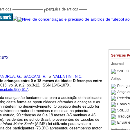
Serviços P
-107X
Journal
SciELO 
ANDREA, G.
;
SACCANI, R.
e
VALENTINI, N.C.
.
Artigo
e crianças entre 0 e 18 meses de idade
:
Diferenças entre
2013, vol.9, n.2, pp.3-12. ISSN 1646-107X.
Portugu
ricidade.9(2).617
.
Artigo 
da criança são fundamentais para a aquisição de habilidades
Referên
ais; desta forma as oportunidades ofertadas a crianças e as
Como cit
 interferir no desenvolvimento. O objetivo deste estudo foi
SciELO 
nvolvimento motor de meninos e meninas na primeira
te estudo, 90 crianças de 0 a 18 meses (45 meninas e 45
Traduçã
), residentes no sul do Brasil, provenientes de Escolas de
Enviar e
a Infant Motor Scale
(AIMS) foi utilizada para avaliar o
ria dos participantes (73.3%) apresentou desempenho motor