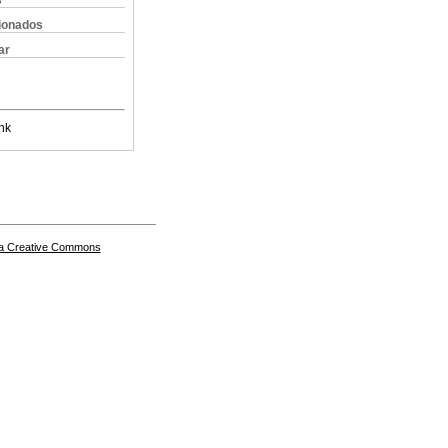
s
cionados
ar
nk
a Creative Commons