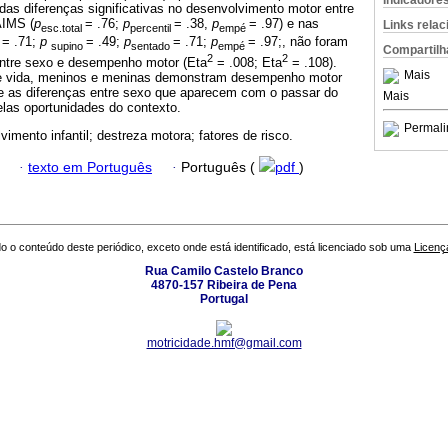
Indicadore
as diferenças significativas no desenvolvimento motor entre
AIMS (
p
= .76;
p
= .38,
p
= .97) e nas
Links rela
esc.total
percentil
empé
= .71;
p
= .49;
p
= .71;
p
= .97;, não foram
supino
sentado
empé
Compartilh
2
2
ntre sexo e desempenho motor (Eta
= .008; Eta
= .108).
Mais
de vida, meninos e meninas demonstram desempenho motor
que as diferenças entre sexo que aparecem com o passar do
Mais
elas oportunidades do contexto.
Permali
vimento infantil; destreza motora; fatores de risco.
·
texto em Português
·
Português (
pdf
)
o o conteúdo deste periódico, exceto onde está identificado, está licenciado sob uma
Licenç
Rua Camilo Castelo Branco
4870-157 Ribeira de Pena
Portugal
motricidade.hmf@gmail.com