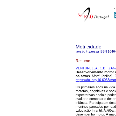
Motricidade
versão impressa
ISSN
1646
Resumo
VENTURELLA, C.B.
;
ZAN
Desenvolvimento motor d
os sexos
.
Motri.
[online]. 
https://doi.org/10.6063/mot
Os primeiros anos na vida 
motoras, cognitivas e soci
expectativas sociais podem
avaliar e comparar o dese
infância. Participaram des
meninos pareados por idade
Educação Infantil. A
Albert
desempenho motor. A maio