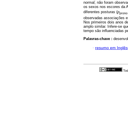
normal; não foram observad
os sexos nos escores da 
diferentes posturas (
p
prono
observadas associações e
Nos primeiros dois anos 
amplo similar. Infere-se 
tempo são influenciadas p
Palavras-chave :
desenvol
·
resumo em Inglês
Tod