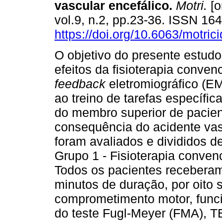
vascular encefálico
.
Motri.
[o
vol.9, n.2, pp.23-36. ISSN 1
https://doi.org/10.6063/motric
O objetivo do presente estudo 
efeitos da fisioterapia conven
feedback
eletromiográfico (E
ao treino de tarefas específi
do membro superior de pacie
consequência do acidente vas
foram avaliados e divididos d
Grupo 1 - Fisioterapia convenc
Todos os pacientes recebera
minutos de duração, por oito
comprometimento motor, funci
do teste Fugl-Meyer (FMA), 