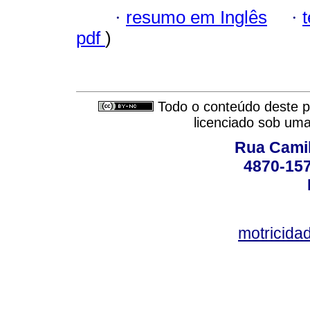
·
resumo em Inglês
·
pdf
)
Todo o conteúdo deste pe
licenciado sob um
Rua Camil
4870-157
motricid