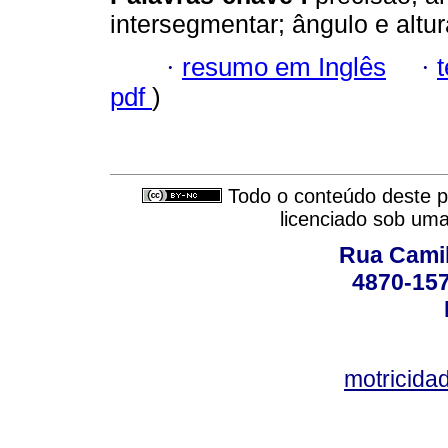
intersegmentar; ângulo e altu
·
resumo em Inglês
·
pdf
)
Todo o conteúdo deste pe
licenciado sob um
Rua Camil
4870-157
motricid