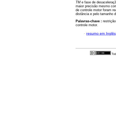
TM
e fase de desaceleraçã
maior precisão mesmo com 
de controle motor foram re
distância e pelo tamanho d
Palavras-chave :
restriçã
controle motor.
·
resumo em Inglês
Tod