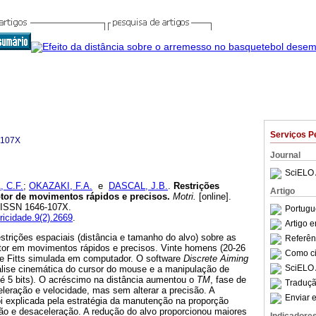
Serviços P
-107X
Journal
SciELO 
 C.F.
;
OKAZAKI, F.A.
e
DASCAL, J.B.
.
Restrições
Artigo
otor de movimentos rápidos e precisos
.
Motri.
[online].
4. ISSN 1646-107X.
Portugu
ricidade.9(2).2669
.
Artigo 
estrições espaciais (distância e tamanho do alvo) sobre as
Referên
otor em movimentos rápidos e precisos. Vinte homens (20-26
Como cit
 de Fitts simulada em computador. O software
Discrete Aiming
SciELO 
álise cinemática do cursor do mouse e a manipulação de
até 5 bits). O acréscimo na distância aumentou o
TM
, fase de
Traduçã
leração e velocidade, mas sem alterar a precisão. A
Enviar e
i explicada pela estratégia da manutenção na proporção
ção e desaceleração. A redução do alvo proporcionou maiores