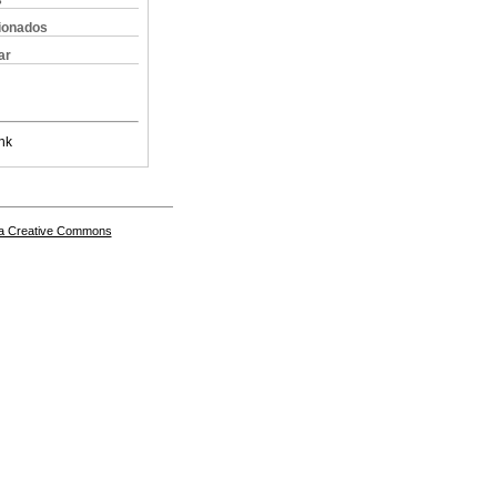
s
cionados
ar
nk
a Creative Commons