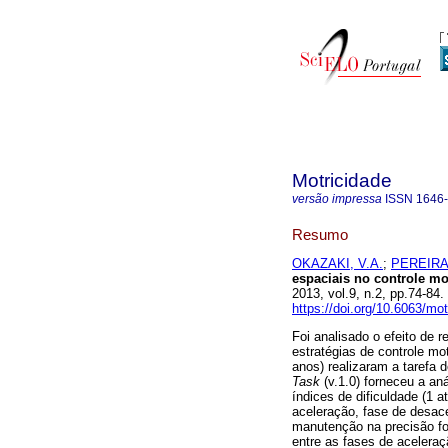
Motricidade
versão impressa
ISSN
1646
Resumo
OKAZAKI, V.A.
;
PEREIRA,
espaciais no controle m
2013, vol.9, n.2, pp.74-8
https://doi.org/10.6063/mot
Foi analisado o efeito de r
estratégias de controle m
anos) realizaram a tarefa
Task
(v.1.0) forneceu a an
índices de dificuldade (1 
aceleração, fase de desace
manutenção na precisão fo
entre as fases de acelera