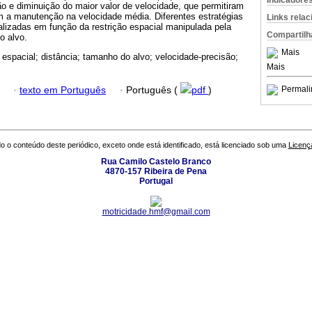
Indicadore
o e diminuição do maior valor de velocidade, que permitiram
a manutenção na velocidade média. Diferentes estratégias
Links rela
alizadas em função da restrição espacial manipulada pela
Compartilh
o alvo.
Mais
o espacial; distância; tamanho do alvo; velocidade-precisão;
Mais
Permali
·
texto em Português
·
Português (
pdf
)
o o conteúdo deste periódico, exceto onde está identificado, está licenciado sob uma
Licenç
Rua Camilo Castelo Branco
4870-157 Ribeira de Pena
Portugal
motricidade.hmf@gmail.com