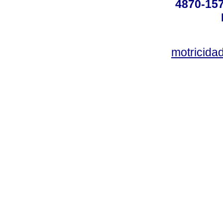
4870-157
motricid