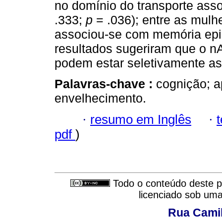
no domínio do transporte ass
.333;
p
= .036); entre as mulhe
associou-se com memória epi
resultados sugeriram que o n
podem estar seletivamente as
Palavras-chave :
cognição; ap
envelhecimento.
·
resumo em Inglês
·
pdf
)
Todo o conteúdo deste pe
licenciado sob um
Rua Camil