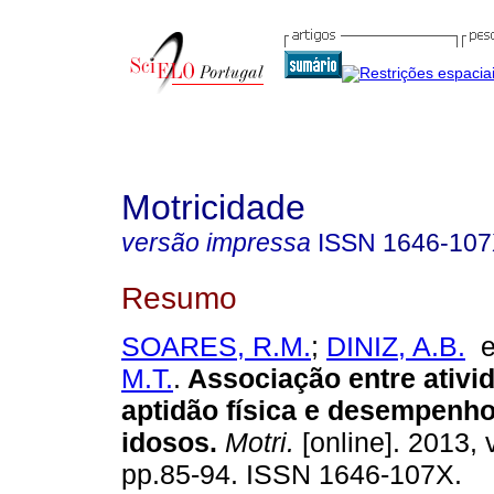
Motricidade
versão impressa
ISSN
1646-10
Resumo
SOARES, R.M.
;
DINIZ, A.B.
M.T.
.
Associação entre ativid
aptidão física e desempenho
idosos
.
Motri.
[online]. 2013, v
pp.85-94. ISSN 1646-107X.