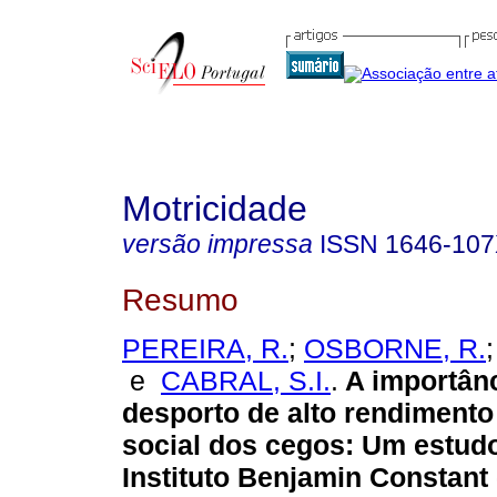
Motricidade
versão impressa
ISSN
1646-10
Resumo
PEREIRA, R.
;
OSBORNE, R.
e
CABRAL, S.I.
.
A importân
desporto de alto rendimento
social dos cegos
:
Um estudo
Instituto Benjamin Constant 