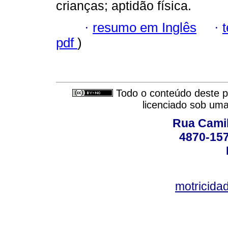
crianças; aptidão física.
·
resumo em Inglês
·
pdf
)
Todo o conteúdo deste pe
licenciado sob um
Rua Camil
4870-157
motricid