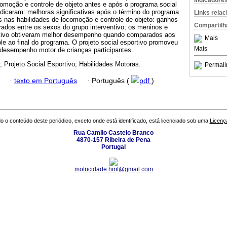
Indicadore
comoção e controle de objeto antes e após o programa social
ndicaram: melhoras significativas após o término do programa
Links rela
 nas habilidades de locomoção e controle de objeto: ganhos
Compartilh
ados entre os sexos do grupo interventivo; os meninos e
ntivo obtiveram melhor desempenho quando comparados aos
Mais
le ao final do programa. O projeto social esportivo promoveu
Mais
 desempenho motor de crianças participantes.
; Projeto Social Esportivo; Habilidades Motoras.
Permali
·
texto em Português
·
Português (
pdf
)
o o conteúdo deste periódico, exceto onde está identificado, está licenciado sob uma
Licenç
Rua Camilo Castelo Branco
4870-157 Ribeira de Pena
Portugal
motricidade.hmf@gmail.com