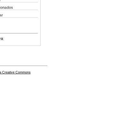
s
cionados
ar
nk
a Creative Commons