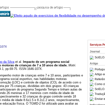
Serviços P
-107X
Journal
SciELO 
o da Silva
et al.
Impacto de um programa social
Artigo
s motoras de crianças de 7 a 10 anos de idade
.
Motri.
ppl.1, pp.69-75. ISSN 1646-107X.
Portugu
Artigo 
mpenho motor de crianças entre 7 e 10 anos, participantes e
ograma social esportivo, nas habilidades motoras
Referên
omoção (LOC) e controle de objetos (CO), de acordo com o
Como cit
ta por 75 crianças, divididas em dois grupos: 43 crianças
SciELO 
 participavam do programa Segundo Tempo e tinham aulas de
sendo 26 meninas e 17 meninos com média de idade de
Traduçã
spectivamente e 32 crianças do grupo controle sendo 18
Enviar e
média de idade 8.6±1.5 e 8.2±1.2 anos, respectivamente,
 educação física. O TGMD-2 foi utilizado para avaliar as