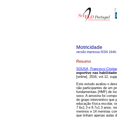
Motricidade
versão impressa
ISSN
1646
Resumo
SOUSA, Francisco Cristian
esportivo nas habilidade
[online]. 2016, vol.12, su
Este estudo avaliou o dese
não participantes de um pr
fundamentais (HMF) de loc
sexo. A amostra foi compos
do grupo interventivo que
educação física escolar, 
7.6±1.3 e 8.7±1.3 anos, re
meninos e 14 meninas com 
que tinham apenas aulas de