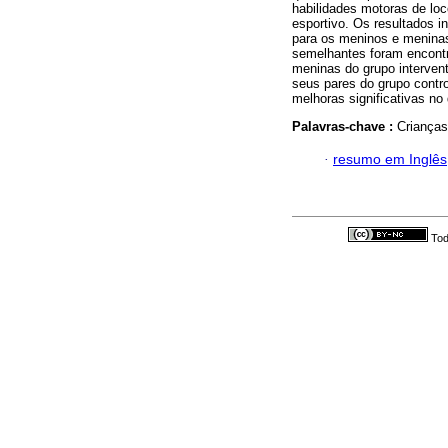
habilidades motoras de lo
esportivo. Os resultados i
para os meninos e meninas
semelhantes foram encontr
meninas do grupo interve
seus pares do grupo contro
melhoras significativas no
Palavras-chave :
Crianças
·
resumo em Inglês
Tod