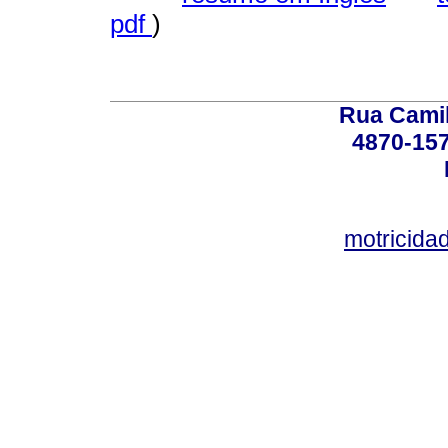
pdf
)
Rua Camil
4870-157
motricid