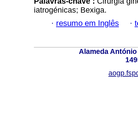
Palavras-chave :
Cirurgia gin
iatrogénicas; Bexiga.
·
resumo em Inglês
·
Alameda António S
149
aogp.fsp