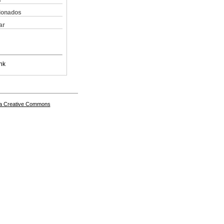
s
cionados
ar
nk
a Creative Commons