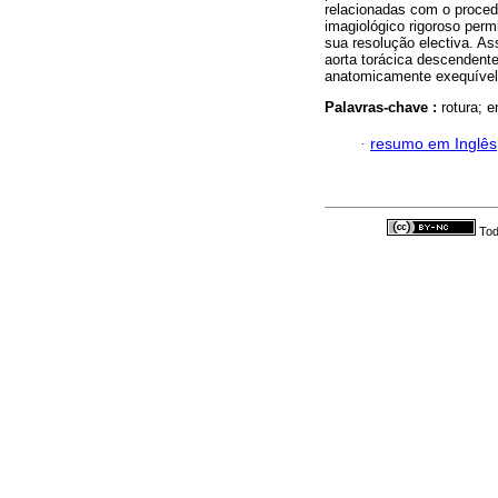
relacionadas com o proc
imagiológico rigoroso per
sua resolução electiva. As
aorta torácica descendent
anatomicamente exequível
Palavras-chave :
rotura; 
·
resumo em Inglês
Tod