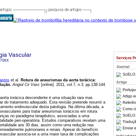
gia Vascular
Serviços P
-706X
Journal
SciELO 
astos
et al.
Rotura de aneurismas da aorta torácica
:
Artigo
olução
.
Angiol Cir Vasc
[online]. 2011, vol.7, n.3, pp.138-144.
Portugu
Artigo 
 aorta torácica descendente é uma situação rara mas
ar do tratamento adequado. Esta revisão pretende resumir a
Referên
atamento endovascular desta patologia. Na última década, a
Como cit
ovasculares para tratar aneurismas torácicos em rotura
SciELO 
danças no paradigma terapêutico, associadas a uma
talidade peri-operatória. Estudos comparativos revelam uma
Traduçã
ortalidade aos 30 dias, assim como uma redução nas
Enviar e
omeadamente pulmonares e renais. Apesar do benefício
ovascular associa-se a uma maior taxa de complicações