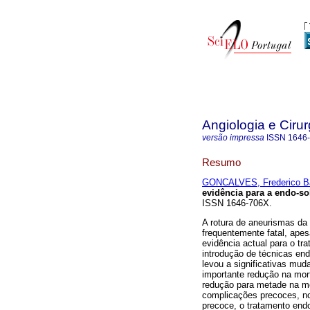
Angiologia e Cirur
versão impressa
ISSN
1646
Resumo
GONCALVES, Frederico B
evidência para a endo-s
ISSN 1646-706X.
A rotura de aneurismas da
frequentemente fatal, apes
evidência actual para o tr
introdução de técnicas end
levou a significativas mu
importante redução na mor
redução para metade na m
complicações precoces, n
precoce, o tratamento end