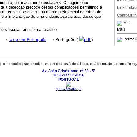
Indicadore
edimento, nomeadamente
endoleaks
. O seguimento
mite a detecção precoce destas complicações permitindo a
Links rela
sim, conclui-se que o tratamento preferencial da rotura da
Compartilh
e é a implantação de uma endoprótese aórtica, desde que
.
Mais
Mais
endovascular; aneurisma torácico.
Permali
·
texto em Português
·
Português (
pdf
)
o o conteúdo deste periódico, exceto onde está identificado, está licenciado sob uma
Licenç
Av. João Crisóstomo, nº 30 - 5º
1050-127 LISBOA
PORTUGAL
spacv@sapo.pt