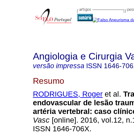
Angiologia e Cirurgia V
versão impressa
ISSN
1646-70
Resumo
RODRIGUES, Roger
et al.
Tr
endovascular de lesão traum
artéria vertebral
:
caso clínic
Vasc
[online]. 2016, vol.12, n.
ISSN 1646-706X.