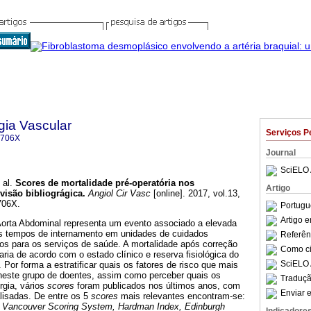
gia Vascular
Serviços P
-706X
Journal
SciELO 
 al.
Scores de mortalidade pré-operatória nos
Artigo
evisão bibliográgica
.
Angiol Cir Vasc
[online]. 2017, vol.13,
706X.
Portugu
Artigo 
Aorta Abdominal representa um evento associado a elevada
os tempos de internamento em unidades de cuidados
Referên
os para os serviços de saúde. A mortalidade após correção
Como cit
ria de acordo com o estado clínico e reserva fisiológica do
SciELO 
 Por forma a estratificar quais os fatores de risco que mais
 neste grupo de doentes, assim como perceber quais os
Traduçã
rgia, vários
scores
foram publicados nos últimos anos, com
Enviar e
lisadas. De entre os 5
scores
mais relevantes encontram-se:
Vancouver Scoring System, Hardman Index, Edinburgh