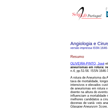
Angiologia e Cirur
versão impressa
ISSN
1646
Resumo
OLIVEIRA-PINTO, José
et
aneurismas em rotura
:
r
n.4, pp.51-56. ISSN 1646-
A rotura de Aneurisma da 
taxa de mortalidade, long
intensivos e elevados cust
de aneurismas em rotura va
doente na altura do evento.
influenciam a mortalidade
melhores candidatos a ciru
dezenas de variá- veis ana
Glasgow Aneurysm Score, 