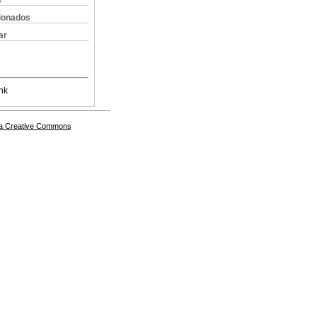
s
cionados
ar
nk
a Creative Commons