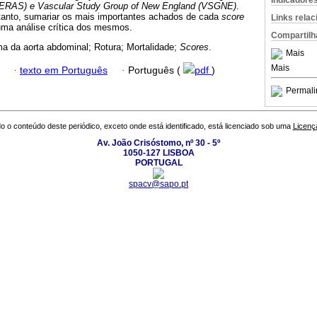
Indicadore
(ERAS) e Vascular Study Group of New England (VSGNE)
.
rtanto, sumariar os mais importantes achados de cada
score
Links rela
ma análise crítica dos mesmos.
Compartilh
a da aorta abdominal; Rotura; Mortalidade;
Scores
.
Mais
Mais
·
texto em Português
·
Português (
pdf
)
Permali
o o conteúdo deste periódico, exceto onde está identificado, está licenciado sob uma
Licenç
Av. João Crisóstomo, nº 30 - 5º
1050-127 LISBOA
PORTUGAL
spacv@sapo.pt