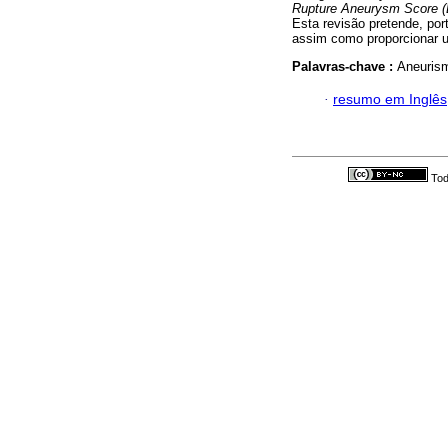
Rupture Aneurysm Score 
Esta revisão pretende, po
assim como proporcionar u
Palavras-chave :
Aneurism
·
resumo em Inglês
Tod