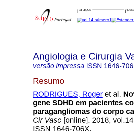
Angiologia e Cirurgia V
versão impressa
ISSN
1646-70
Resumo
RODRIGUES, Roger
et al.
No
gene SDHD em pacientes c
paragangliomas do corpo ca
Cir Vasc
[online]. 2018, vol.14
ISSN 1646-706X.