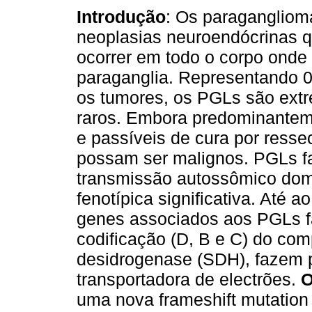
Introdução
: Os paragangliom
neoplasias neuroendócrinas 
ocorrer em todo o corpo onde 
paraganglia. Representando 
os tumores, os PGLs são ex
raros. Embora predominantem
e passíveis de cura por resse
possam ser malignos. PGLs f
transmissão autossômico domi
fenotípica significativa. Até 
genes associados aos PGLs f
codificação (D, B e C) do co
desidrogenase (SDH), fazem p
transportadora de electrões.
O
uma nova frameshift mutatio