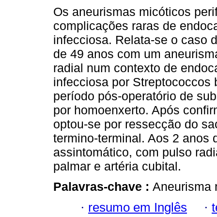
Os aneurismas micóticos peri
complicações raras de endoca
infecciosa. Relata-se o cas
de 49 anos com um aneurisma
radial num contexto de endoca
infecciosa por Streptococcos
período pós-operatório de sub
por homoenxerto. Após confir
optou-se por ressecção do s
termino-terminal. Aos 2 anos
assintomático, com pulso radia
palmar e artéria cubital.
Palavras-chave :
Aneurisma m
·
resumo em Inglês
·