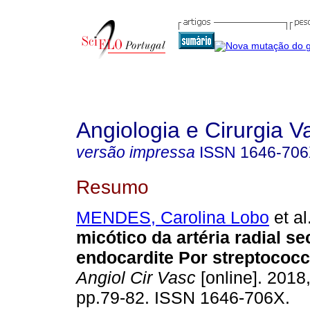
Angiologia e Cirurgia V
versão impressa
ISSN
1646-70
Resumo
MENDES, Carolina Lobo
et al
micótico da artéria radial s
endocardite Por streptococ
Angiol Cir Vasc
[online]. 2018,
pp.79-82. ISSN 1646-706X.