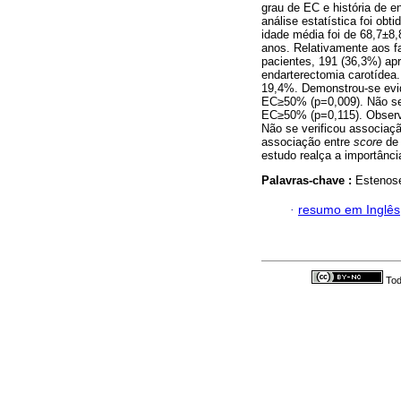
grau de EC e história de e
análise estatística foi ob
idade média foi de 68,7±8,
anos. Relativamente aos f
pacientes, 191 (36,3%) a
endarterectomia carotídea
19,4%. Demonstrou-se evid
EC≥50% (p=0,009). Não se 
EC≥50% (p=0,115). Observ
Não se verificou asso­ciaç
associação entre
score
de
estudo realça a importânc
Palavras-chave :
Estenose
·
resumo em Inglês
Tod