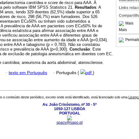
Indicadore
ndarterectomia carotídea e
score
de risco para AAA. A
tida pelo software IBM SPSS Statistics 21.
Resultados
: A
Links rela
84 anos, tendo 329 doentes (62,5%) idade superior a 65
Compartilh
atores de risco, 298 (56,7%) eram fumadores. Dos 526
presentavam EC≥50% ou tinham sido submetidos a
Mais
. A prevalência de AAA em pacientes com EC≥50% foi de
Mais
ência estatística para afirmar associação entre AAA e
verificou associação entre AAA e dife­rentes graus de
ou-se associação entre aumento da idade e AAA (p=0,034).
Permali
ão entre AAA e tabagismo (p = 0,783). Não se constatou
 risco e prevalência de AAA (p=0,300).
Conclusão
: Este
ia de exclusão de patologia aneurismática em doentes com EC.
 carotídea; aneurisma da aorta abdominal; aterosclerose.
·
texto em Português
·
Português (
pdf
)
o o conteúdo deste periódico, exceto onde está identificado, está licenciado sob uma
Licenç
Av. João Crisóstomo, nº 30 - 5º
1050-127 LISBOA
PORTUGAL
spacv@sapo.pt