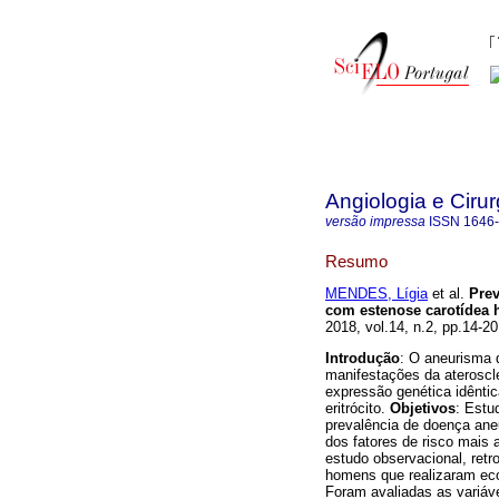
Angiologia e Cirur
versão impressa
ISSN
1646
Resumo
MENDES, Lígia
et al.
Prev
com estenose carotídea 
2018, vol.14, n.2, pp.14-2
Introdução
: O aneurisma 
manifestações da ateroscl
expressão genética idênti
eritrócito.
Objetivos
: Estu
prevalência de doença ane
dos fatores de risco mais
estudo observacional, ret
homens que realizaram eco
Foram avaliadas as variáve