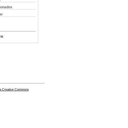
s
cionados
ar
nk
a Creative Commons