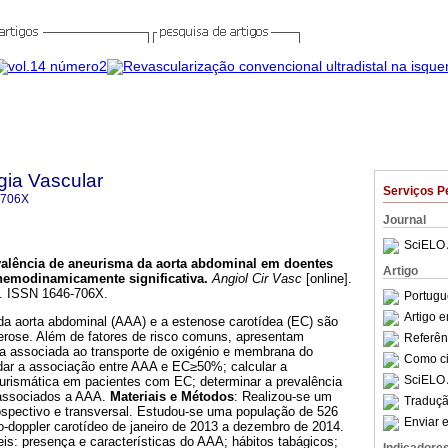
gia Vascular
Serviços P
-706X
Journal
SciELO 
alência de aneurisma da aorta abdominal em doentes
Artigo
hemodinamicamente significativa
.
Angiol Cir Vasc
[online].
0. ISSN 1646-706X.
Portugu
Artigo 
da aorta abdominal (AAA) e a estenose carotídea (EC) são
erose. Além de fatores de risco comuns, apresentam
Referên
ca associada ao transporte de oxigénio e membrana do
Como cit
dar a associação entre AAA e EC≥50%; calcular a
SciELO 
urismática em pacientes com EC; determinar a prevalência
 associados a AAA.
Materiais e Métodos
: Realizou-se um
Traduçã
rospectivo e transversal. Estudou-se uma população de 526
Enviar e
-doppler carotídeo de janeiro de 2013 a dezembro de 2014.
is: presença e características do AAA; hábitos tabágicos;