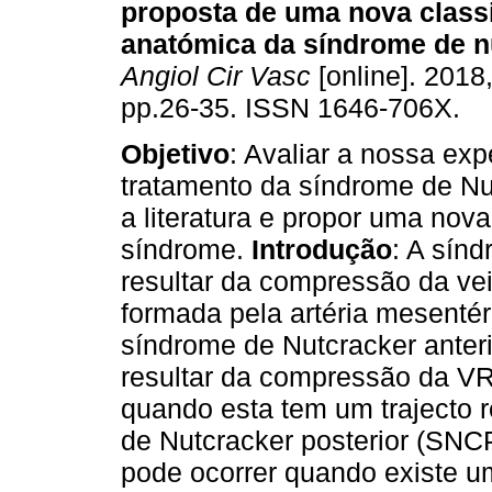
proposta de uma nova class
anatómica da síndrome de n
Angiol Cir Vasc
[online]. 2018,
pp.26-35. ISSN 1646-706X.
Objetivo
: Avaliar a nossa exp
tratamento da síndrome de Nut
a literatura e propor uma nov
síndrome.
Introdução
: A sín
resultar da compressão da ve
forma­da pela artéria mesenté
síndrome de Nutcracker anter
resultar da compressão da VRE
quando esta tem um trajecto 
de Nutcracker posterior (SNC
pode ocorrer quando existe u