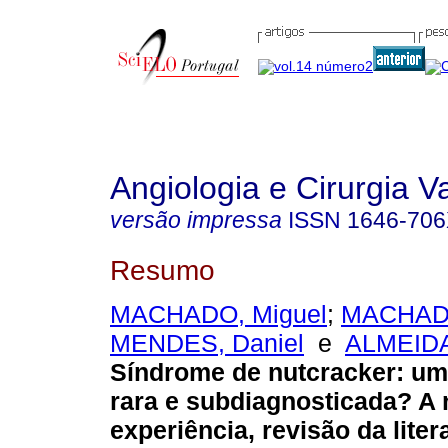
Angiologia e Cirurgia V
versão impressa
ISSN
1646-70
Resumo
MACHADO, Miguel
;
MACHADO
MENDES, Daniel
e
ALMEIDA
Síndrome de nutcracker
:
um
rara e subdiagnosticada? A
experiência, revisão da liter