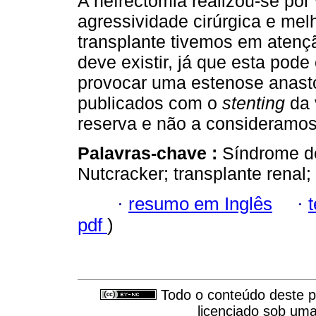
A nefrectomia realizou-se por 
agressividade cirúrgica e melh
transplante tivemos em atençã
deve existir, já que esta pod
provocar uma este­nose anast
publicados com o
stenting
da 
reserva e não a consideramos
Palavras-chave :
Síndrome d
Nutcracker; transplante renal;
·
resumo em Inglês
·
pdf
)
Todo o conteúdo deste pe
licenciado sob um