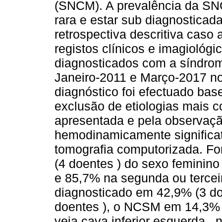
(SNCM). A prevalência da SN
rara e estar sub diagnosticad
retrospectiva descritiva caso
registos clínicos e imagiológ
diagnosticados com a síndrom
Janeiro-2011 e Março-2017 no
diagnóstico foi efectuado bas
exclusão de etiologias mais 
apresentada e pela observaç
hemodinamicamente significa
tomografia computorizada. F
(4 doentes ) do sexo feminin
e 85,7% na segunda ou tercei
diagnosticado em 42,9% (3 d
doentes ), o NCSM em 14,3% 
veia cava inferior esquerda , n