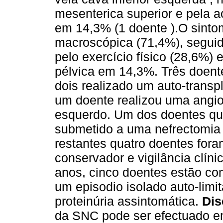
mesenterica superior e pela ao
em 14,3% (1 doente ).O sinto
macroscópica (71,4%), seguid
pelo exercício físico (28,6%)
pélvica em 14,3%. Três doente
dois realizado um auto-transpl
um doente realizou uma angi
esquerdo. Um dos doentes que 
submetido a uma nefrectomia 
restantes quatro doentes fora
conservador e vigilância clín
anos, cinco doentes estão co
um episodio isolado auto-lim
proteinúria assintomática.
Dis
da SNC pode ser efectuado e