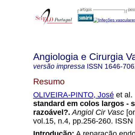
Angiologia e Cirurgia V
versão impressa
ISSN
1646-70
Resumo
OLIVEIRA-PINTO, José
et al.
standard em colos largos - 
razoável?
.
Angiol Cir Vasc
[on
vol.15, n.4, pp.256-260. ISS
Introdução:
A reparação endo