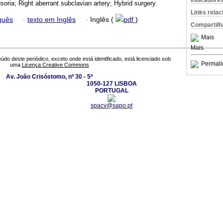
Indicadore
usoria; Right aberrant subclavian artery; Hybrid surgery.
Links rela
guês
·
texto em Inglês
·
Inglês (
pdf
)
Compartilh
Mais
Mais
údo deste periódico, exceto onde está identificado, está licenciado sob
Permali
uma
Licença Creative Commons
Av. João Crisóstomo, nº 30 - 5º
1050-127 LISBOA
PORTUGAL
spacv@sapo.pt