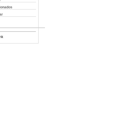
s
cionados
ar
nk