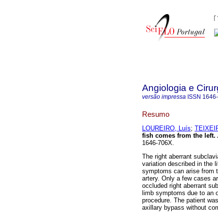
Angiologia e Cirur
versão impressa
ISSN
1646
Resumo
LOUREIRO, Luís
;
TEIXEIR
fish comes from the left
.
1646-706X.
The right aberrant subclavi
variation described in the 
symptoms can arise from th
artery. Only a few cases a
occluded right aberrant su
limb symptoms due to an oc
procedure. The patient was 
axillary bypass without co