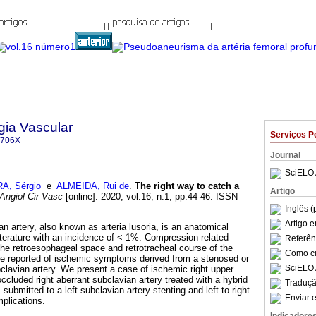
gia Vascular
Serviços P
-706X
Journal
SciELO 
A, Sérgio
e
ALMEIDA, Rui de
.
The right way to catch a
Artigo
Angiol Cir Vasc
[online]. 2020, vol.16, n.1, pp.44-46. ISSN
Inglês (
Artigo 
an artery, also known as arteria lusoria, is an anatomical
literature with an incidence of < 1%. Compression related
Referên
e retroesophageal space and retrotracheal course of the
Como cit
re reported of ischemic symptoms derived from a stenosed or
SciELO 
bclavian artery. We present a case of ischemic right upper
cluded right aberrant subclavian artery treated with a hybrid
Traduçã
submitted to a left subclavian artery stenting and left to right
Enviar e
mplications.