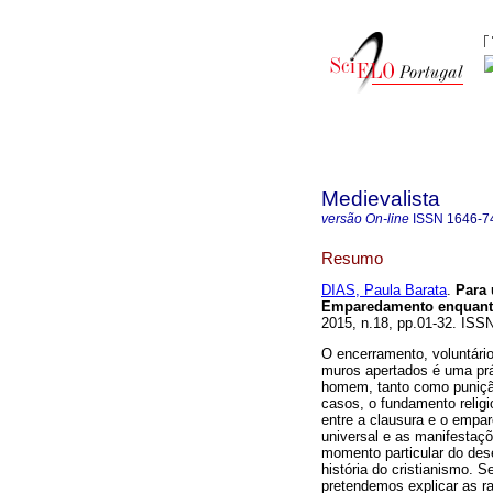
Medievalista
versão On-line
ISSN
1646-7
Resumo
DIAS, Paula Barata
.
Para
Emparedamento enquanto
2015, n.18, pp.01-32. ISS
O encerramento, voluntário
muros apertados é uma prá
homem, tanto como punição,
casos, o fundamento religi
entre a clausura e o empa
universal e as manifestaçõ
momento particular do des
história do cristianismo.
pretendemos explicar as 