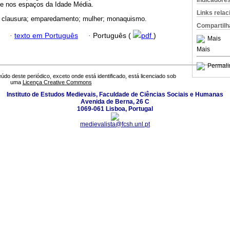
Indicadore
e nos espaços da Idade Média.
Links rela
; clausura; emparedamento; mulher; monaquismo.
Compartilh
·
texto em Português
·
Português (
pdf
)
Mais
Mais
Permali
údo deste periódico, exceto onde está identificado, está licenciado sob
uma
Licença Creative Commons
Instituto de Estudos Medievais, Faculdade de Ciências Sociais e Humanas
Avenida de Berna, 26 C
1069-061 Lisboa, Portugal
medievalista@fcsh.unl.pt