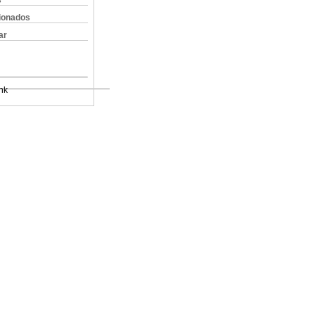
s
cionados
ar
nk