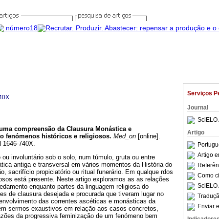
Serviços P
40X
Journal
SciELO 
 uma compreensão da Clausura Monástica e
Artigo
 fenómenos históricos e religiosos
.
Med_on
[online].
N 1646-740X.
Portugu
Artigo 
 ou involuntário sob o solo, num túmulo, gruta ou entre
tica antiga e transversal em vários momentos da História do
Referên
 sacrifício propiciatório ou ritual funerário. Em qualque rdos
Como cit
osos está presente. Neste artigo exploramos as as relações
SciELO 
redamento enquanto partes da linguagem religiosa do
es de clausura desejada e procurada que tiveram lugar no
Traduçã
envolvimento das correntes ascéticas e monásticas da
Enviar e
 Sem sermos exaustivos em relação aos casos concretos,
razões da progressiva feminização de um fenómeno bem