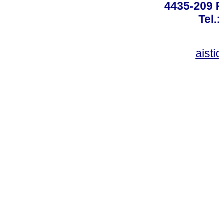
4435-209 R
Tel
aist