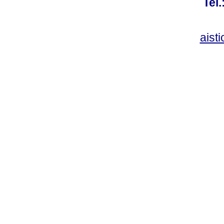
Tel
aist