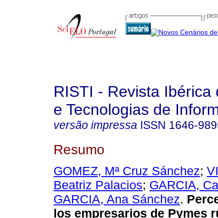
RISTI - Revista Ibérica
e Tecnologias de Infor
versão impressa
ISSN
1646-989
Resumo
GOMEZ, Mª Cruz Sánchez
;
V
Beatriz Palacios
;
GARCIA, Ca
GARCIA, Ana Sánchez
.
Perc
los empresarios de Pymes ru