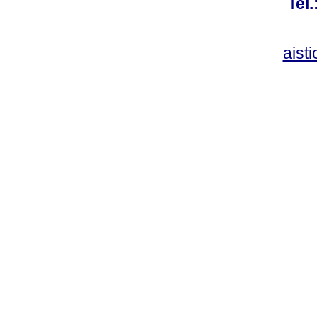
Tel
aist