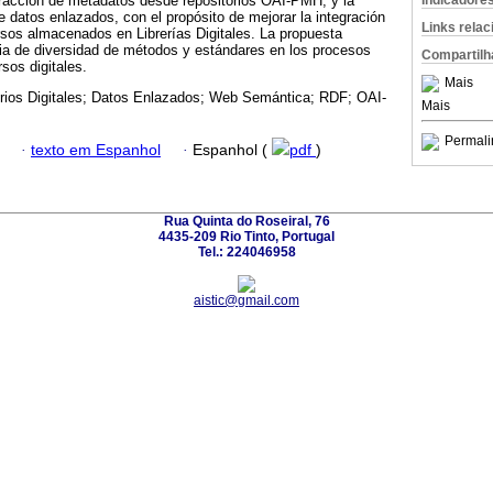
Indicadore
tracción de metadatos desde repositorios OAI-PMH, y la
e datos enlazados, con el propósito de mejorar la integración
Links rela
ursos almacenados en Librerías Digitales. La propuesta
encia de diversidad de métodos y estándares en los procesos
Compartilh
sos digitales.
Mais
rios Digitales; Datos Enlazados; Web Semántica; RDF; OAI-
Mais
Permali
·
texto em Espanhol
·
Espanhol (
pdf
)
Rua Quinta do Roseiral, 76
4435-209 Rio Tinto, Portugal
Tel.: 224046958
aistic@gmail.com