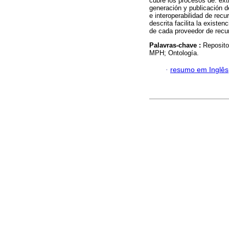
cubre los procesos de: ex
generación y publicación d
e interoperabilidad de rec
descrita facilita la exist
de cada proveedor de recur
Palavras-chave :
Reposito
MPH; Ontología.
·
resumo em Inglês