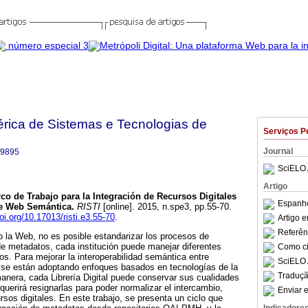
bérica de Sistemas e Tecnologias de
Serviços P
Journal
-9895
SciELO 
Artigo
co de Trabajo para la Integración de Recursos Digitales
Espanho
e Web Semántica
.
RISTI
[online]. 2015, n.spe3, pp.55-70.
doi.org/10.17013/risti.e3.55-70
.
Artigo 
Referên
 la Web, no es posible estandarizar los procesos de
de metadatos, cada institución puede manejar diferentes
Como cit
s. Para mejorar la interoperabilidad semántica entre
SciELO 
, se están adoptando enfoques basados en tecnologías de la
Traduçã
nera, cada Librería Digital puede conservar sus cualidades
querirá resignarlas para poder normalizar el intercambio,
Enviar e
rsos digitales. En este trabajo, se presenta un ciclo que