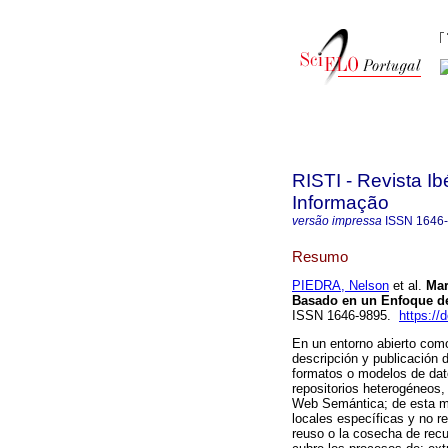
RISTI - Revista I
Informação
versão impressa
ISSN
1646
Resumo
PIEDRA, Nelson
et al.
Mar
Basado en un Enfoque d
ISSN 1646-9895.
https://
En un entorno abierto como
descripción y publicación 
formatos o modelos de dato
repositorios heterogéneos
Web Semántica; de esta ma
locales específicas y no re
reuso o la cosecha de recu