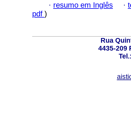
·
resumo em Inglês
·
pdf
)
Rua Quint
4435-209 R
Tel
aist