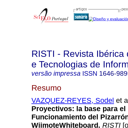
RISTI - Revista Ibérica
e Tecnologias de Infor
versão impressa
ISSN
1646-989
Resumo
VAZQUEZ-REYES, Sodel
et a
Proyectivos
:
la base para el
Funcionamiento del Pizarrón
WiimoteWhiteboard
.
RISTI
[o