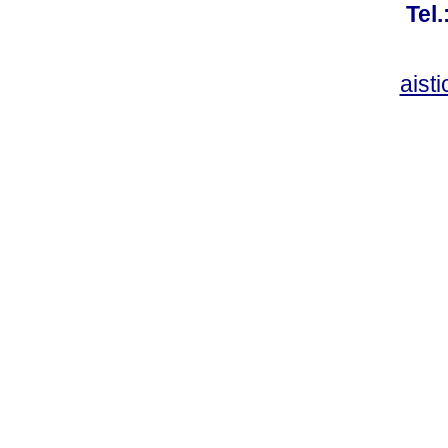
Tel
aist