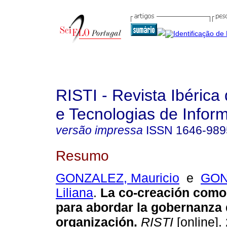
RISTI - Revista Ibérica
e Tecnologias de Infor
versão impressa
ISSN
1646-989
Resumo
GONZALEZ, Mauricio
e
GON
Liliana
.
La co-creación como 
para abordar la gobernanza 
organización
.
RISTI
[online].