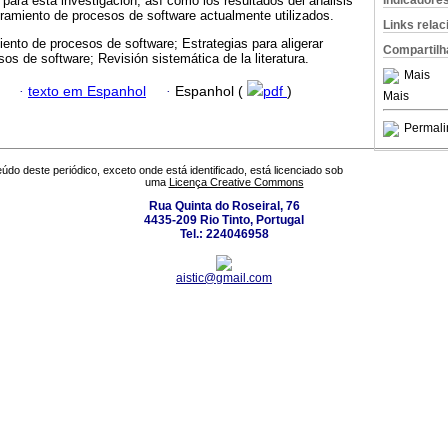
Indicadore
 para esta investigación, así como los resultados del análisis
geramiento de procesos de software actualmente utilizados.
Links rela
iento de procesos de software; Estrategias para aligerar
Compartilh
os de software; Revisión sistemática de la literatura.
Mais
·
texto em Espanhol
·
Espanhol (
pdf
)
Mais
Permali
údo deste periódico, exceto onde está identificado, está licenciado sob
uma
Licença Creative Commons
Rua Quinta do Roseiral, 76
4435-209 Rio Tinto, Portugal
Tel.: 224046958
aistic@gmail.com