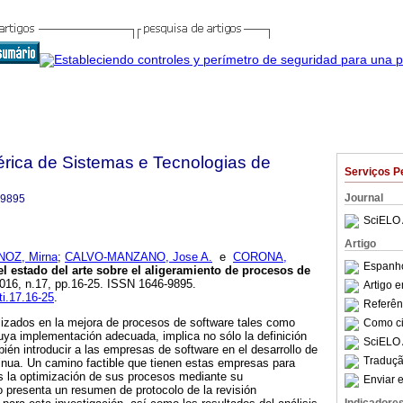
bérica de Sistemas e Tecnologias de
Serviços P
Journal
-9895
SciELO 
Artigo
OZ, Mirna
;
CALVO-MANZANO, Jose A.
e
CORONA,
Espanho
l estado del arte sobre el aligeramiento de procesos de
2016, n.17, pp.16-25. ISSN 1646-9895.
Artigo 
ti.17.16-25
.
Referên
lizados en la mejora de procesos de software tales como
Como cit
a implementación adecuada, implica no sólo la definición
SciELO 
bién introducir a las empresas de software en el desarrollo de
Traduçã
inua. Un camino factible que tienen estas empresas para
es la optimización de sus procesos mediante su
Enviar e
lo presenta un resumen de protocolo de la revisión