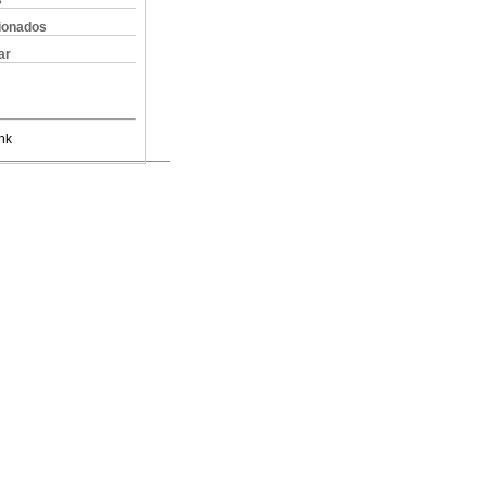
s
cionados
ar
nk