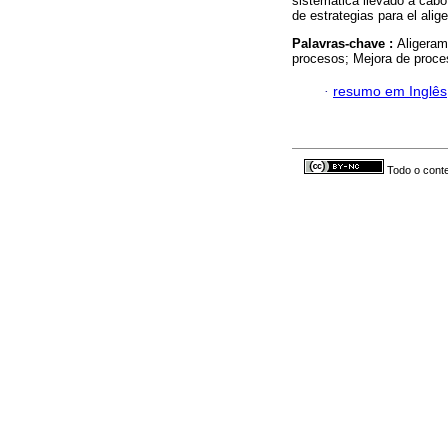
sistemática llevado a cabo
de estrategias para el ali
Palavras-chave :
Aligeram
procesos; Mejora de proces
·
resumo em Inglês
Todo o conte