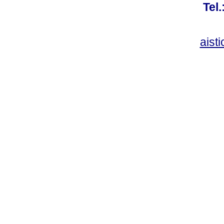
Tel
aist