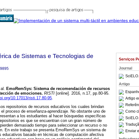
bérica de Sistemas e Tecnologias de
Serviços P
Journal
-9895
SciELO 
Artigo
al.
EmoRemSys
:
Sistema de recomendación de recursos
Espanho
tección de emociones
.
RISTI
[online]. 2016, n.17, pp.80-95.
doi.org/10.17013/risti.17.80-95
.
Artigo 
Referên
os repositorios de recursos educativos los cuales brindan
n el proceso de enseñanza-aprendizaje. No obstante uno de
Como cit
resentan a los estudiantes al hacer búsquedas específicas
SciELO 
repositorios es que se encuentran con un gran número de
Traduçã
 pierden demasiado tiempo para seleccionar un recurso o no
an. En este trabajo se presenta EmoRemSys un sistema de
Enviar e
 educativos basado en técnicas de computación afectiva