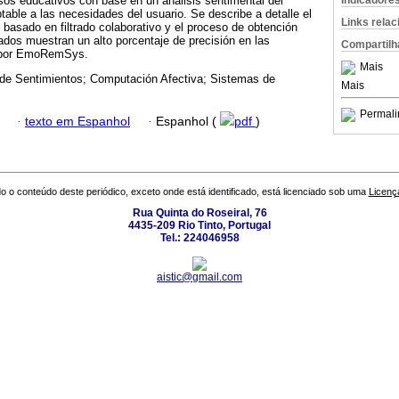
Indicadore
rsos educativos con base en un análisis sentimental del
table a las necesidades del usuario. Se describe a detalle el
Links rela
asado en filtrado colaborativo y el proceso de obtención
tados muestran un alto porcentaje de precisión en las
Compartilh
 por EmoRemSys.
Mais
 de Sentimientos; Computación Afectiva; Sistemas de
Mais
Permali
·
texto em Espanhol
·
Espanhol (
pdf
)
o o conteúdo deste periódico, exceto onde está identificado, está licenciado sob uma
Licenç
Rua Quinta do Roseiral, 76
4435-209 Rio Tinto, Portugal
Tel.: 224046958
aistic@gmail.com