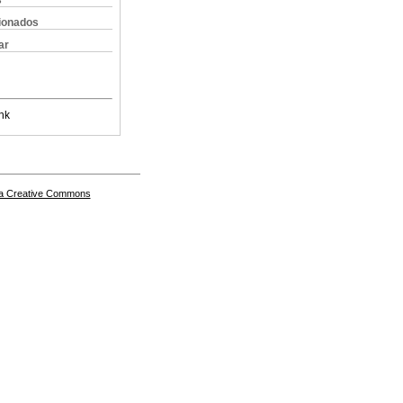
s
cionados
ar
nk
a Creative Commons