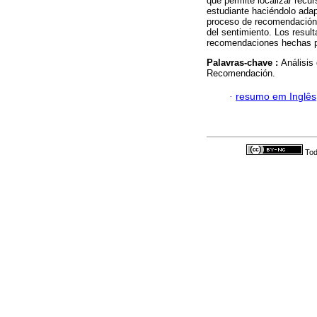
que permite localizar recu
estudiante haciéndolo adap
proceso de recomendación b
del sentimiento. Los resul
recomendaciones hechas
Palavras-chave :
Análisis
Recomendación.
·
resumo em Inglês
Tod