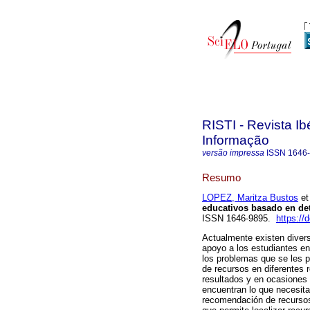
RISTI - Revista I
Informação
versão impressa
ISSN
1646
Resumo
LOPEZ, Maritza Bustos
et 
educativos basado en de
ISSN 1646-9895.
https://
Actualmente existen divers
apoyo a los estudiantes e
los problemas que se les p
de recursos en diferentes 
resultados y en ocasiones
encuentran lo que necesit
recomendación de recursos