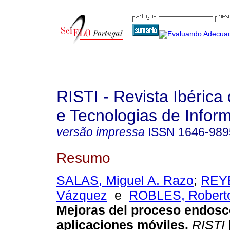
RISTI - Revista Ibérica
e Tecnologias de Infor
versão impressa
ISSN
1646-989
Resumo
SALAS, Miguel A. Razo
;
REYE
Vázquez
e
ROBLES, Roberto
Mejoras del proceso endos
aplicaciones móviles
.
RISTI