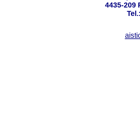
4435-209 R
Tel
aist