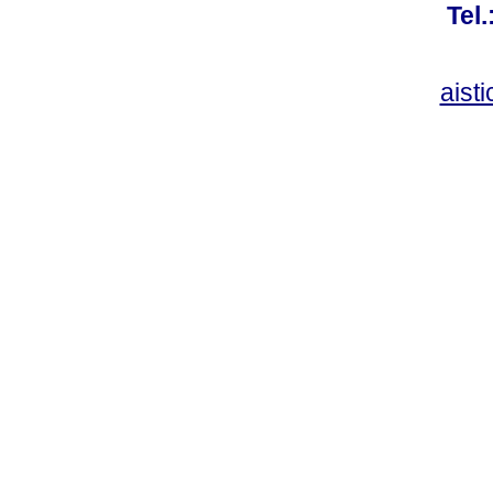
Tel
aist