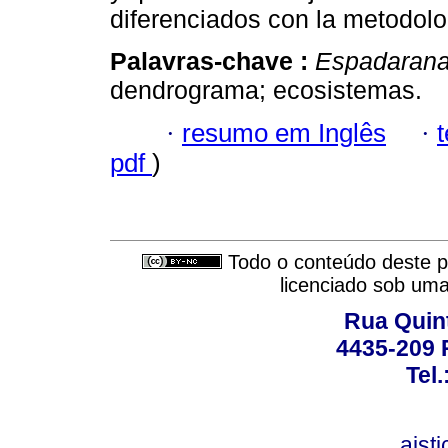
diferenciados con la metodol
Palavras-chave :
Espadarana
dendrograma; ecosistemas.
·
resumo em Inglês
·
pdf
)
Todo o conteúdo deste pe
licenciado sob um
Rua Quint
4435-209 R
Tel
aist