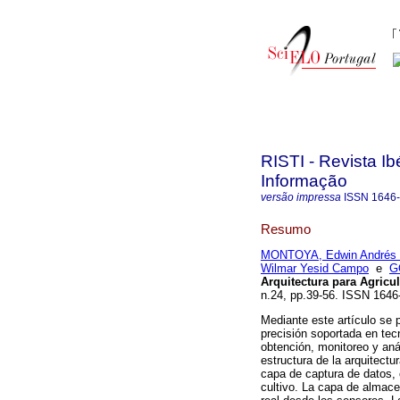
RISTI - Revista I
Informação
versão impressa
ISSN
1646
Resumo
MONTOYA, Edwin Andrés 
Wilmar Yesid Campo
e
G
Arquitectura para Agricu
n.24, pp.39-56. ISSN 164
Mediante este artículo se p
precisión soportada en tecn
obtención, monitoreo y aná
estructura de la arquitect
capa de captura de datos, 
cultivo. La capa de almace