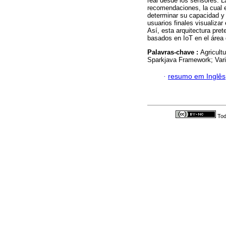
real desde los sensores. 
recomendaciones, la cual 
determinar su capacidad y 
usuarios finales visualizar
Así, esta arquitectura pret
basados en IoT en el área d
Palavras-chave :
Agricult
Sparkjava Framework; Vari
·
resumo em Inglês
Tod