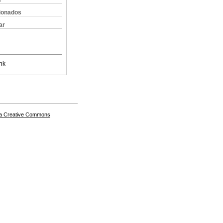
s
cionados
ar
nk
a Creative Commons