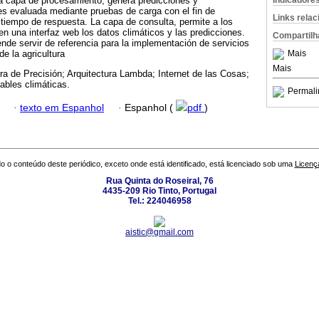
Indicadore
La capa de procesamiento, genera predicciones y
es evaluada mediante pruebas de carga con el fin de
Links rela
tiempo de respuesta. La capa de consulta, permite a los
 en una interfaz web los datos climáticos y las predicciones.
Compartilh
ende servir de referencia para la implementación de servicios
Mais
e la agricultura
Mais
ura de Precisión; Arquitectura Lambda; Internet de las Cosas;
ables climáticas.
Permali
·
texto em Espanhol
·
Espanhol (
pdf
)
o o conteúdo deste periódico, exceto onde está identificado, está licenciado sob uma
Licenç
Rua Quinta do Roseiral, 76
4435-209 Rio Tinto, Portugal
Tel.: 224046958
aistic@gmail.com