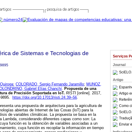
bérica de Sistemas e Tecnologias de
Serviços P
Journal
-9895
SciELO 
Artigo
Quiroga
;
COLORADO, Sergio Fernando Jaramillo
;
MUNOZ,
Espanho
OLONDRINO, Gabriel Elías Chanchí
.
Propuesta de una
ltura de Precisión Soportada en IoT
.
RISTI
[online]. 2017,
Artigo 
6-9895.
https://doi.org/10.17013/risti.24.39–56
.
Referên
resenta una propuesta de arquitectura para la agricultura de
Como cit
ologías abiertas de Internet de las Cosas (IoT) para la
SciELO 
lisis de variables climáticas. La propuesta se basa en la
Traduçã
ura Lambda, considerando diferentes capas como son: La
cuya función es la obtención de variables asociadas a un
Enviar e
namiento, cuya función es recopilar la información en tiempo