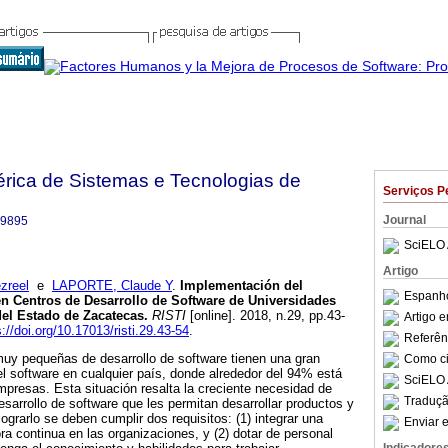
bérica de Sistemas e Tecnologias de
Serviços P
Journal
-9895
SciELO 
Artigo
zreel
e
LAPORTE, Claude Y
.
Implementación del
Espanho
n Centros de Desarrollo de Software de Universidades
del Estado de Zacatecas
.
RISTI
[online]. 2018, n.29, pp.43-
Artigo 
s://doi.org/10.17013/risti.29.43-54
.
Referên
uy pequeñas de desarrollo de software tienen una gran
Como cit
del software en cualquier país, donde alrededor del 94% está
SciELO 
mpresas. Esta situación resalta la creciente necesidad de
Traduçã
sarrollo de software que les permitan desarrollar productos y
lograrlo se deben cumplir dos requisitos: (1) integrar una
Enviar e
ra continua en las organizaciones, y (2) dotar de personal