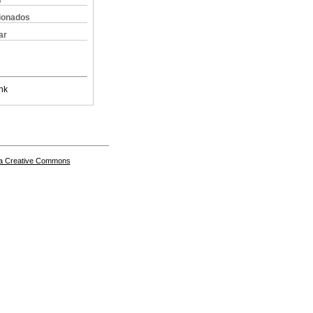
s
cionados
ar
nk
a Creative Commons