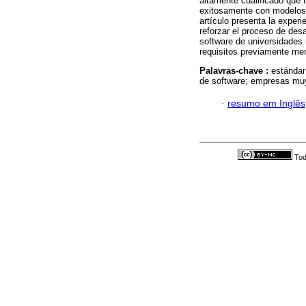
altamente cualificado que 
exitosamente con modelos 
artículo presenta la exper
reforzar el proceso de desa
software de universidades
requisitos previamente me
Palavras-chave :
estándar
de software; empresas muy
·
resumo em Inglês
Tod