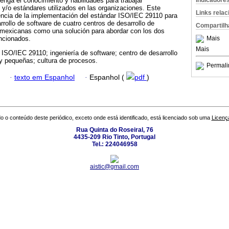
Indicadore
tenga el conocimiento y habilidades para trabajar
y/o estándares utilizados en las organizaciones. Este
Links rela
iencia de la implementación del estándar ISO/IEC 29110 para
rrollo de software de cuatro centros de desarrollo de
Compartilh
 mexicanas como una solución para abordar con los dos
Mais
ncionados.
Mais
 ISO/IEC 29110; ingeniería de software; centro de desarrollo
 pequeñas; cultura de procesos.
Permali
·
texto em Espanhol
·
Espanhol (
pdf
)
o o conteúdo deste periódico, exceto onde está identificado, está licenciado sob uma
Licenç
Rua Quinta do Roseiral, 76
4435-209 Rio Tinto, Portugal
Tel.: 224046958
aistic@gmail.com