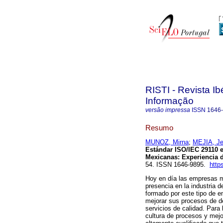
RISTI - Revista I
Informação
versão impressa
ISSN
1646
Resumo
MUNOZ, Mirna
;
MEJIA, Je
Estándar ISO/IEC 29110 e
Mexicanas
:
Experiencia 
54. ISSN 1646-9895.
http
Hoy en día las empresas m
presencia en la industria 
formado por este tipo de e
mejorar sus procesos de de
servicios de calidad. Para 
cultura de procesos y mejo