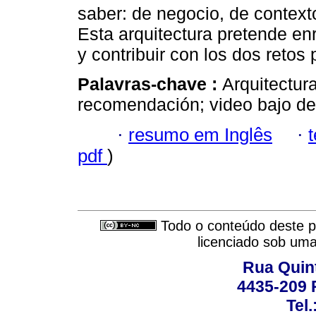
saber: de negocio, de context
Esta arquitectura pretende enr
y contribuir con los dos retos 
Palavras-chave :
Arquitectur
recomendación; video bajo d
·
resumo em Inglês
·
pdf
)
Todo o conteúdo deste pe
licenciado sob um
Rua Quint
4435-209 R
Tel