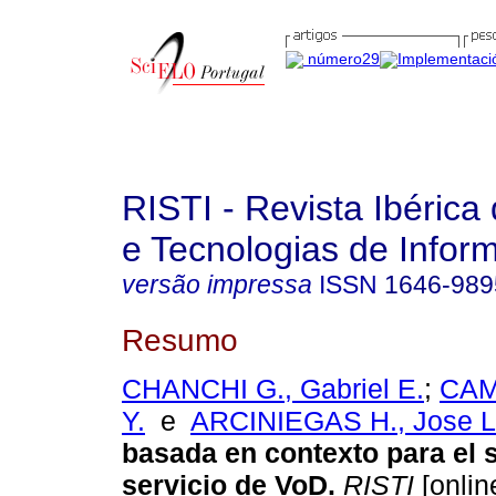
RISTI - Revista Ibérica
e Tecnologias de Infor
versão impressa
ISSN
1646-989
Resumo
CHANCHI G., Gabriel E.
;
CAM
Y.
e
ARCINIEGAS H., Jose L
basada en contexto para el 
servicio de VoD
.
RISTI
[onlin