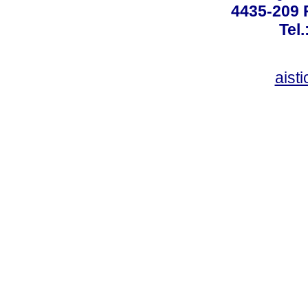
4435-209 R
Tel
aist