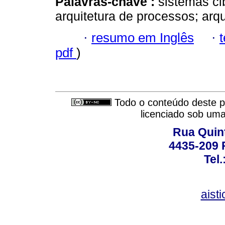
Palavras-chave :
sistemas cib
arquitetura de processos; arqu
·
resumo em Inglês
·
pdf
)
Todo o conteúdo deste pe
licenciado sob um
Rua Quint
4435-209 R
Tel
aist