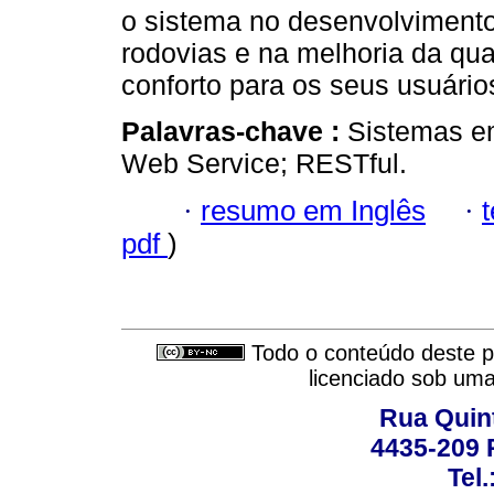
o sistema no desenvolviment
rodovias e na melhoria da qu
conforto para os seus usuário
Palavras-chave :
Sistemas em
Web Service; RESTful.
·
resumo em Inglês
·
pdf
)
Todo o conteúdo deste pe
licenciado sob um
Rua Quint
4435-209 R
Tel